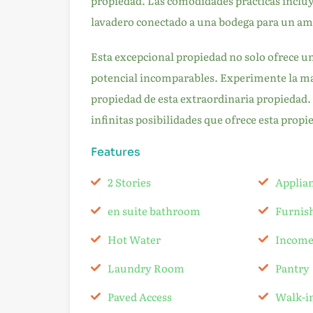
propiedad. Las comodidades prácticas inclu
lavadero conectado a una bodega para un am
Esta excepcional propiedad no solo ofrece un 
potencial incomparables. Experimente la mag
propiedad de esta extraordinaria propiedad.
infinitas posibilidades que ofrece esta propi
Features
2 Stories
Applia
en suite bathroom
Furnis
Hot Water
Income
Laundry Room
Pantry
Paved Access
Walk-in