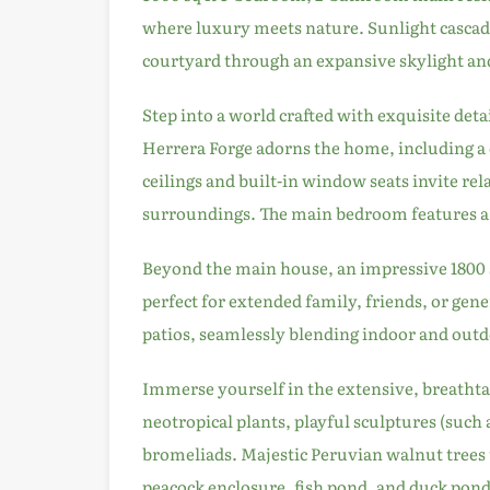
where luxury meets nature. Sunlight cascade
courtyard through an expansive skylight an
Step into a world crafted with exquisite de
Herrera Forge adorns the home, including a 
ceilings and built-in window seats invite re
surroundings. The main bedroom features a la
Beyond the main house, an impressive 1800 s
perfect for extended family, friends, or gen
patios, seamlessly blending indoor and outd
Immerse yourself in the extensive, breathtak
neotropical plants, playful sculptures (such
bromeliads. Majestic Peruvian walnut trees 
peacock enclosure, fish pond, and duck pond