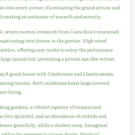
s into every corner, illuminating the grand atrium and
d creating an ambiance of warmth and serenity.
tail, where custom ironwork from Costa Rica’s renowned
captivating iron throne in the portico. High wood
laxation, offering cozy nooks to enjoy the picturesque
rge jacuzzi tub, promising a private spa-like retreat.
q ft guest house with 3 bedrooms and 2 baths awaits,
erating income. Both residences boast large covered
oor living.
ing gardens, a vibrant tapestry of tropical and
 as Don Quixote), and an abundance of orchids and
tower gracefully, while a chicken coop, hexagonal
 add to the property’s unique charm. Practical