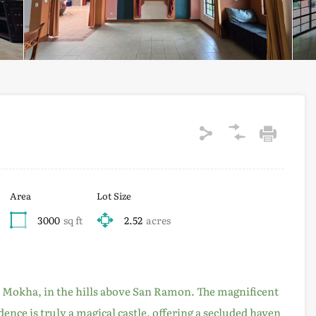
Area
Lot Size
3000
sq ft
2.52
acres
a Mokha, in the hills above San Ramon. The magnificent
nce is truly a magical castle, offering a secluded haven