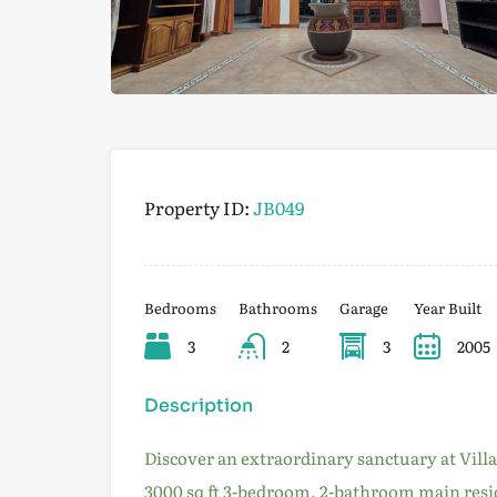
Property ID:
JB049
Bedrooms
Bathrooms
Garage
Year Built
3
2
3
2005
Description
Discover an extraordinary sanctuary at Vill
3000 sq ft 3-bedroom, 2-bathroom main reside