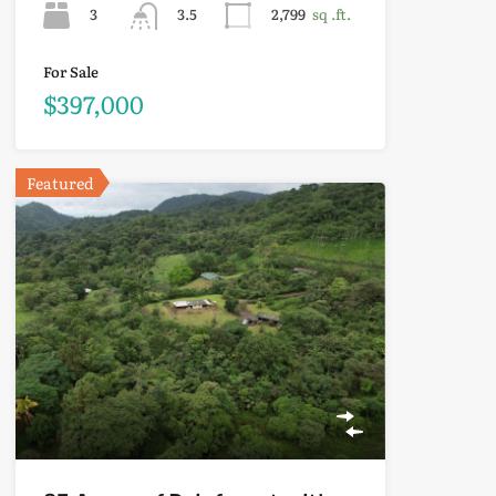
3
3.5
2,799
sq .ft.
For Sale
$397,000
Featured