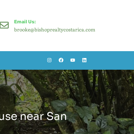
Email Us:
brooke@bishoprealtycostarica.com
use near San